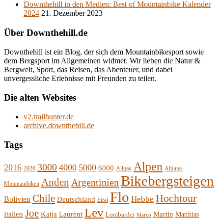
Downthehill in den Medien: Best of Mountainbike Kalender
2024
21. Dezember 2023
Über Downthehill.de
Downthehill ist ein Blog, der sich dem Mountainbikesport sowie
dem Bergsport im Allgemeinen widmet. Wir lieben die Natur &
Bergwelt, Sport, das Reisen, das Abenteuer, und dabei
unvergessliche Erlebnisse mit Freunden zu teilen.
Die alten Websites
v2.trailhunter.de
archive.downthehill.de
Tags
Alpen
3000
2016
4000
5000
6000
2020
Allgäu
Alpines
Bikebergsteigen
Anden
Argentinien
Mountainbiken
Flo
Hochtour
Chile
Hebbe
Bolivien
Deutschland
Eifel
Lev
Joe
Italien
Katja
Laurent
Martin
Lombardei
Matthias
Marco