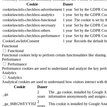
Cookie
Dauer
cookielawinfo-checkbox-advertisement
1 year
Set by the GDPR Cooki
cookielawinfo-checkbox-analytics
1 year
Set by the GDPR Cooki
cookielawinfo-checkbox-functional
1 year
The cookie is set by 
cookielawinfo-checkbox-necessary
1 year
Set by the GDPR Cooki
cookielawinfo-checkbox-others
1 year
Set by the GDPR Cooki
cookielawinfo-checkbox-performance
1 year
Set by the GDPR Cooki
CookieLawInfoConsent
1 year
Records the default b
Functional
Functional
Functional cookies help to perform certain functionalities like sharing 
Performance
Performance
Performance cookies are used to understand and analyze the key perfor
Analytics
Analytics
Analytical cookies are used to understand how visitors interact with th
Cookie
Dauer
2
The _ga cookie, installed by Google Anal
_ga
years
information anonymously and assigns a
2
_ga_06RGWEVYHZ
This cookie is installed by Google Anal
years