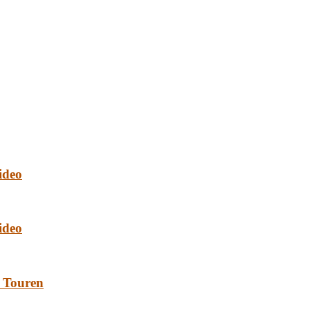
ideo
ideo
e Touren