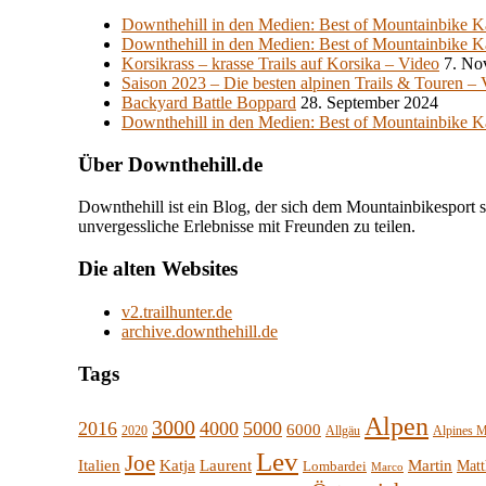
Downthehill in den Medien: Best of Mountainbike K
Downthehill in den Medien: Best of Mountainbike K
Korsikrass – krasse Trails auf Korsika – Video
7. No
Saison 2023 – Die besten alpinen Trails & Touren –
Backyard Battle Boppard
28. September 2024
Downthehill in den Medien: Best of Mountainbike K
Über Downthehill.de
Downthehill ist ein Blog, der sich dem Mountainbikesport 
unvergessliche Erlebnisse mit Freunden zu teilen.
Die alten Websites
v2.trailhunter.de
archive.downthehill.de
Tags
Alpen
3000
2016
4000
5000
6000
2020
Allgäu
Alpines M
Lev
Joe
Italien
Katja
Laurent
Martin
Lombardei
Matt
Marco