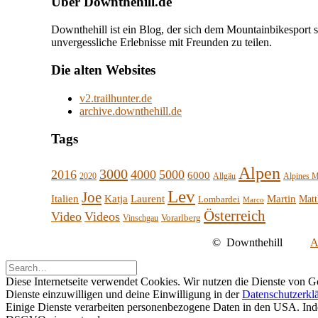
Über Downthehill.de
Downthehill ist ein Blog, der sich dem Mountainbikesport 
unvergessliche Erlebnisse mit Freunden zu teilen.
Die alten Websites
v2.trailhunter.de
archive.downthehill.de
Tags
Alpen
3000
2016
4000
5000
6000
2020
Allgäu
Alpines M
Lev
Joe
Italien
Katja
Laurent
Martin
Lombardei
Matt
Marco
Österreich
Video
Videos
Vorarlberg
Vinschgau
©
Downthehill
A
Diese Internetseite verwendet Cookies. Wir nutzen die Dienste von G
Dienste einzuwilligen und deine Einwilligung in der
Datenschutzerkl
Einige Dienste verarbeiten personenbezogene Daten in den USA. Indem