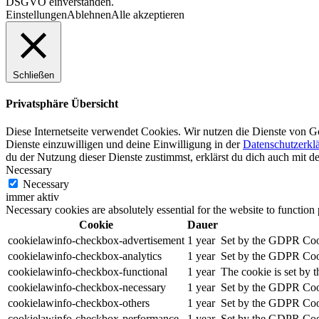
DSGVO einverstanden.
Einstellungen
Ablehnen
Alle akzeptieren
Schließen
Privatsphäre Übersicht
Diese Internetseite verwendet Cookies. Wir nutzen die Dienste von G
Dienste einzuwilligen und deine Einwilligung in der
Datenschutzerkl
du der Nutzung dieser Dienste zustimmst, erklärst du dich auch mit 
Necessary
Necessary
immer aktiv
Necessary cookies are absolutely essential for the website to function
Cookie
Dauer
cookielawinfo-checkbox-advertisement
1 year
Set by the GDPR Cooki
cookielawinfo-checkbox-analytics
1 year
Set by the GDPR Cooki
cookielawinfo-checkbox-functional
1 year
The cookie is set by 
cookielawinfo-checkbox-necessary
1 year
Set by the GDPR Cooki
cookielawinfo-checkbox-others
1 year
Set by the GDPR Cooki
cookielawinfo-checkbox-performance
1 year
Set by the GDPR Cooki