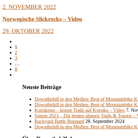
2. NOVEMBER 2022
Norwegische Slickrocks – Video
29. OKTOBER 2022
1
2
3
…
8
Neuste Beiträge
Downthehill in den Medien: Best of Mountainbike K
Downthehill in den Medien: Best of Mountainbike K
Korsikrass – krasse Trails auf Korsika – Video
7. No
Saison 2023 – Die besten alpinen Trails & Touren –
Backyard Battle Boppard
28. September 2024
Downthehill in den Medien: Best of Mountainbike K