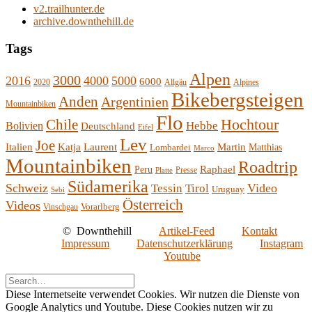
v2.trailhunter.de
archive.downthehill.de
Tags
Alpen
3000
2016
4000
5000
6000
2020
Allgäu
Alpines
Bikebergsteigen
Anden
Argentinien
Mountainbiken
Flo
Hochtour
Chile
Hebbe
Bolivien
Deutschland
Eifel
Lev
Joe
Italien
Katja
Laurent
Martin
Lombardei
Matthias
Marco
Mountainbiken
Roadtrip
Raphael
Peru
Presse
Platte
Südamerika
Schweiz
Video
Tessin
Tirol
Uruguay
Sebi
Österreich
Videos
Vorarlberg
Vinschgau
©
Downthehill
Artikel-Feed
Kontakt
Impressum
Datenschutzerklärung
Instagram
Youtube
Diese Internetseite verwendet Cookies. Wir nutzen die Dienste von
Google Analytics und Youtube. Diese Cookies nutzen wir zu