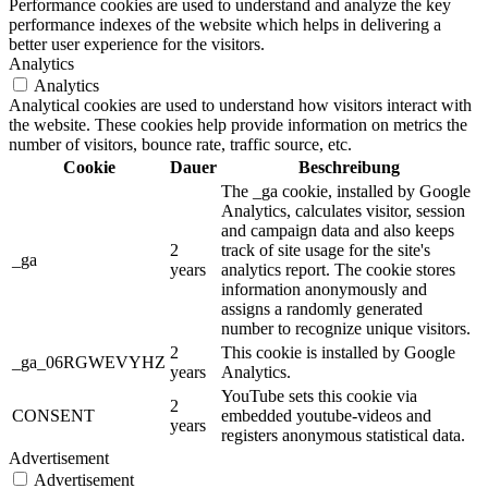
Performance cookies are used to understand and analyze the key
performance indexes of the website which helps in delivering a
better user experience for the visitors.
Analytics
Analytics
Analytical cookies are used to understand how visitors interact with
the website. These cookies help provide information on metrics the
number of visitors, bounce rate, traffic source, etc.
Cookie
Dauer
Beschreibung
The _ga cookie, installed by Google
Analytics, calculates visitor, session
and campaign data and also keeps
2
track of site usage for the site's
_ga
years
analytics report. The cookie stores
information anonymously and
assigns a randomly generated
number to recognize unique visitors.
2
This cookie is installed by Google
_ga_06RGWEVYHZ
years
Analytics.
YouTube sets this cookie via
2
CONSENT
embedded youtube-videos and
years
registers anonymous statistical data.
Advertisement
Advertisement