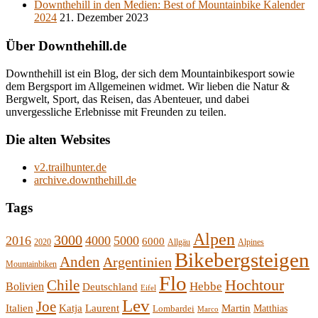
Downthehill in den Medien: Best of Mountainbike Kalender
2024
21. Dezember 2023
Über Downthehill.de
Downthehill ist ein Blog, der sich dem Mountainbikesport sowie
dem Bergsport im Allgemeinen widmet. Wir lieben die Natur &
Bergwelt, Sport, das Reisen, das Abenteuer, und dabei
unvergessliche Erlebnisse mit Freunden zu teilen.
Die alten Websites
v2.trailhunter.de
archive.downthehill.de
Tags
Alpen
3000
2016
4000
5000
6000
2020
Allgäu
Alpines
Bikebergsteigen
Anden
Argentinien
Mountainbiken
Flo
Hochtour
Chile
Hebbe
Bolivien
Deutschland
Eifel
Lev
Joe
Italien
Katja
Laurent
Martin
Lombardei
Matthias
Marco