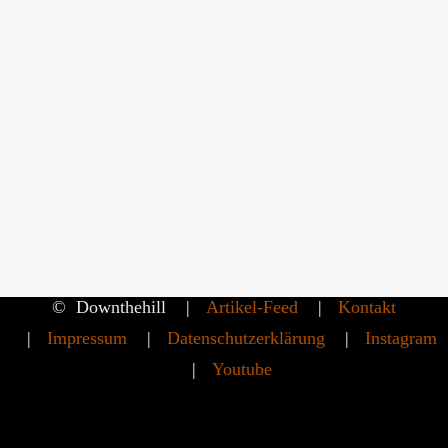
PERU
CHILE
BOLIVIEN
ARGENTINIEN
URUGUAY
SEARCH
©
Downthehill
Artikel-Feed
Kontakt
Impressum
Datenschutzerklärung
Instagram
Youtube