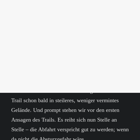
PERU
Zum Feierabend im Sonnenuntergang ca 500
CHILE
Höhenmeter S4 – S5 abfahren? Klingt eigentlich
BOLIVIEN
ARGENTINIEN
fantastisch – fast schon zu gut, um wahr zu sein.
URUGUAY
Jedenfalls ist klar: Nachdem wir das Projekt
recherchiert haben, muss es getestet werden.
Und so starten wir gen 18 Uhr im Minenfeld der
SEARCH
überdimensionierten Kuhweideflächen in Richtung
Gipfel. Unsere Tour wird eine Stichtour – gleich
runter wie rauf. Zum Glück schlängelt sich der
Trail schon bald in steileres, weniger vermintes
Gelände. Und prompt stehen wir vor den ersten
Ansagen des Trails. Es reiht sich nun Stelle an
Stelle – die Abfahrt verspricht gut zu werden; wenn
da nicht die Absturzgefahr wäre.