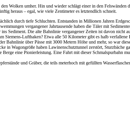
 den Wolken umher. Hin und wieder schlägt einer in den Felswänden d
ünftig heraus – egal, wie viele Zentimeter es letztendlich schneit.
ächlich durch tiefe Schluchten. Entstanden in Millionen Jahren Erdges
hwemmungen vergangener Jahrtausende haben die Täler mit Sedimenten g
er ins Sediment. Die alte Bahnlinie vergangener Zeiten ist davon nich
am Siemens-Lufthaken? Etwa alle 50 Kilometer gibt es halb verfallen
 der Bahnlinie über Pässe mit 3000 Metern Höhe und mehr, so war diese
blöcke in Wagongröße haben Lawinenschutztunnel zerstört, Sturzbäche 
e Berge eine Pionierleistung. Eine Fahrt mit dieser Schmalspurbahn m
erstände und Gräber, die teils meterhoch mit gefüllten Wasserflaschen