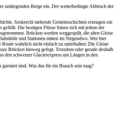
er umliegenden Berge ein. Der wetterbedingte Abbruch der
chichte. Senkrecht stehende Gesteinsschichten erzeugen ein
efüllt. Die heutigen Flüsse fräsen sich mit jedem der
t ausgenommen. Brücken werden weggespült, die alten Gleise
e Bahnhöfe und Stationen mitten im Nirgendwo. Wer hier
 Route wahrlich nicht einfach zu unterhalten: Die Gleise
ganze Brücken hinweg gefegt. Trotzdem oder gerade deshalb
uss den schweizer Glacierexpress um Längen in den
 garniert sind. Was das für ein Brauch sein mag?