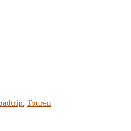
adtrip
,
Touren