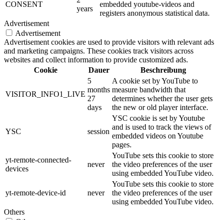
CONSENT
embedded youtube-videos and
years
registers anonymous statistical data.
Advertisement
Advertisement
Advertisement cookies are used to provide visitors with relevant ads
and marketing campaigns. These cookies track visitors across
websites and collect information to provide customized ads.
Cookie
Dauer
Beschreibung
5
A cookie set by YouTube to
months
measure bandwidth that
VISITOR_INFO1_LIVE
27
determines whether the user gets
days
the new or old player interface.
YSC cookie is set by Youtube
and is used to track the views of
YSC
session
embedded videos on Youtube
pages.
YouTube sets this cookie to store
yt-remote-connected-
never
the video preferences of the user
devices
using embedded YouTube video.
YouTube sets this cookie to store
yt-remote-device-id
never
the video preferences of the user
using embedded YouTube video.
Others