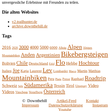
unvergessliche Erlebnisse mit Freunden zu teilen.
Die alten Websites
v2.trailhunter.de
archive.downthehill.de
Tags
Alpen
3000
2016
4000
5000
6000
2020
Allgäu
Alpines
Bikebergsteigen
Anden
Argentinien
Mountainbiken
Flo
Hochtour
Chile
Hebbe
Bolivien
Deutschland
Eifel
Lev
Joe
Italien
Katja
Laurent
Martin
Lombardei
Matthias
Marco
Mountainbiken
Roadtrip
Raphael
Peru
Presse
Platte
Südamerika
Schweiz
Video
Tessin
Tirol
Uruguay
Sebi
Österreich
Videos
Vorarlberg
Vinschgau
©
Downthehill
Artikel-Feed
Kontakt
Impressum
Datenschutzerklärung
Instagram
Youtube