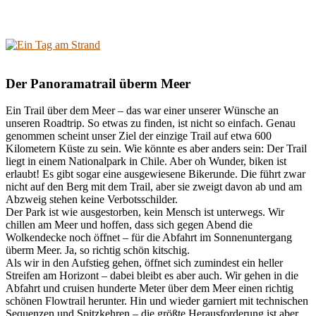
Der Panoramatrail überm Meer
Ein Trail über dem Meer – das war einer unserer Wünsche an
unseren Roadtrip. So etwas zu finden, ist nicht so einfach. Genau
genommen scheint unser Ziel der einzige Trail auf etwa 600
Kilometern Küste zu sein. Wie könnte es aber anders sein: Der Trail
liegt in einem Nationalpark in Chile. Aber oh Wunder, biken ist
erlaubt! Es gibt sogar eine ausgewiesene Bikerunde. Die führt zwar
nicht auf den Berg mit dem Trail, aber sie zweigt davon ab und am
Abzweig stehen keine Verbotsschilder.
Der Park ist wie ausgestorben, kein Mensch ist unterwegs. Wir
chillen am Meer und hoffen, dass sich gegen Abend die
Wolkendecke noch öffnet – für die Abfahrt im Sonnenuntergang
überm Meer. Ja, so richtig schön kitschig.
Als wir in den Aufstieg gehen, öffnet sich zumindest ein heller
Streifen am Horizont – dabei bleibt es aber auch. Wir gehen in die
Abfahrt und cruisen hunderte Meter über dem Meer einen richtig
schönen Flowtrail herunter. Hin und wieder garniert mit technischen
Sequenzen und Spitzkehren – die größte Herausforderung ist aber,