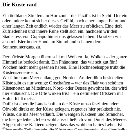
Die Küste rauf
Ein tiefblauer Streifen am Horizont – der Pazifik ist in Sicht! Der ein
oder andere kennt sicher dieses Gefühl, nach einer langen Fahrt und
einer langen Zeit endlich wieder das Meer zu erblicken. Eine tiefe
Zufriedenheit und innere Ruhe stellt sich ein, nachdem wir den
Stadtstress von Copíapo hinter uns gelassen haben. Da sitzen wir
also mit Bier in der Hand am Strand und schauen dem
Sonnenuntergang zu.
Der nächste Morgen überrascht mit Wolken. Ja, Wolken – der ganze
Himmel ist bedeckt damit. Ein Phänomen, das wir seit gut fünf
Wochen nicht mehr gesehen haben. Eine Hochnebelsuppe trübt die
Küstenszenerie ein.
Wir fahren am Meer entlang gen Norden. An der dünn besiedelten
Küste gibt es nur wenige Ortschaften – wer das Flair von schönen
Küstenorten an Mittelmeer, Nord- oder Ostsee gewohnt ist, der wird
hier enttäuscht. Die Orte wirken trist – ein definierter Ortskern mit
Hafen fehlt meist.
Dafür ist aber die Landschaft an der Küste umso faszinierender:
Obwohl direkt an der Küste gelegen, regnet es hier praktisch nie.
Wüste, die ins Meer verläuft. Die wenigen Kakteen und Sträucher,
die hier gedeihen, leben wohl ausschließlich vom Dunst des Meeres.
Abgestorbene Kakteen zeigen, dass das wohl ein hartes Leben ist.
Über große Teile besteht die Küste aus Granitgestein, das über halbe