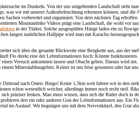
ellplatzsuche im Dunkeln. Von der uns umgebenden Landschaft sieht man
ge, was wir mit unserer Außenbeleuchtung erkennen können, sind die 
en Sachen vorbereitet und organisiert. Von dem nächsten Tag erhoffen 
ientierten Mountainbike Videos prägt eine Landschaft, die wohl vor ta
padokien
in der Türkei. Solche ausgespülten Hänge laden ein zu flowig
chen langen natürlichen Halfpipe wird man mit Karacho herausgespuckt
itet sich über die gesamte Blickweite eine Bergkette aus, aus der meh
äuft Flo direkt eine der Lehmformationen hoch: Könnte funktionieren. De
 auf einen Versuch ankommen lassen und Obacht geben. Daraus wird n
u einem Mineralabbaugebiet. Keiner ist uns böse gesonnen oder hat un
 Dirtroad nach Osten: Bingo! Keine 1,5km weit fahren wir in den zerkl
nen schon wesentlich weicher, allerdings immer noch recht steil. Bik
 sich präziser lenken. Man muss wissen, dass sich die Räder doch in 
d probieren den ein oder anderen Grat der Lehmformationen aus. Ein F
terial im Auslauf. Wir begnügen uns mit dem Nervenkitzel, den Grat abz