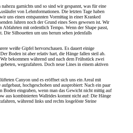
 nahezu garnichts und so sind wir gespannt, was für eine
Ausläufer von Lehmformationen. Die letzten Tage haben
wir uns einen entspannten Vormittag in einer Kranked
usenden Jahren noch der Grund eines Sees gewesen ist. Wir
en Abfahrten mit ordentlich Tempo. Wenn der Shape passt,
. Die Silhouetten um uns herum sehen jedenfalls
rere weiße Gipfel hervorschauen. Es dauert einige
r Boden ist aber relativ hart, die Hänge fallen steil ab.
ix. Wir bekommen während und nach dem Frühstück zwei
s gebeten, wegzufahren. Doch neue Lines in einem aktiven
üfteten Canyon und es eröffnet sich uns ein Areal mit
e aufgebaut, hochgeschoben und ausprobiert: Nach ein paar
den Boden eingraben, wenn man das Gewicht nicht mittig auf
low aus kombinierten Wallrides kommt nicht auf: Die Hänge
ufahren, während links und rechts losgelöste Steine