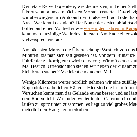
Der letzte Reise Tag endete, wie die meisten, mit einer St
Überraschung uns am nächsten Morgen erwartet. Das einzi
wir überwiegend im Auto auf der Straße verbracht oder hab
Area. Wer kennt das nicht? Der Name der ersten abfahrtsor
hoffen auf einen Volltreffer wie
vor einigen Jahren in Kap
kann man unzählige Wallrides hinlegen. Am Ende einer sol
vielversprechend aus.
Am nächsten Morgen die Überraschung: Westlich von uns bre
Minuten, bis man sich satt gesehen hat. Vor dem Frühstück l
Fahrfehler zu korrigieren wird schwierig. Wir müssen es
Mal Besuch. Offensichtlich stehen wir neben der Zufahrt z
Steinbruch suchen? Vielleicht ein anderes Mal.
Wenige Kilometer weiter nördlich nehmen wir eine zufällige
Kappadokien-ähnlichen Hängen. Hier sind die Lehmformatio
Versuchen kennt man das Gelände etwas besser und es lässt
dem Rad verteilt. Wir laufen weiter in den Canyon rein un
laufen zu spitz unten zusammen, es liegt zu viel grobes Ma
metertief den Hang herunterkullern.